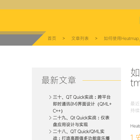
makerli
首页
>
文章列表
>
如何使用Heatmap.
如
最新文章
t
三十、QT Quick实战：跨平台
最近
即时通讯(IM)界面设计（QML+
持续
C++）
二十九、Qt Quick实战：仪表
盘应用设计与实现
He
二十八、QT Quick/QML实
1
战：打造高颜值多功能音乐播