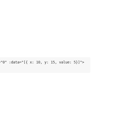
="0" :data="[{ x: 10, y: 15, value: 5}]">