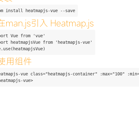
在man.js引入 Heatmap.js
port Vue from 'vue'

port heatmapjsVue from 'heatmapjs-vue'

.使用组件
eatmapjs-vue class="heatmapjs-container" :max="100" :min