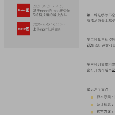
式实例
2021-04-21 17:14:35
基于node的imap接受16
3邮箱报错的解决办法
第一种是移除不必要
就能从源头上减
2021-04-18 18:44:20
上传npm包并更新
第二种是手动控制
里监听弹窗可
ct
第三种则简单粗
窗打开操作后再
w
最后划个重点：
根本原因：
设计初衷：
官方方案：