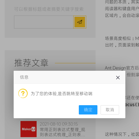
问题的本质，其
阅读器和键盘用户
可以根据标题或者摘要关键字搜索
区域内，会自动滚
场景高度相似：M
出时，页面滚到触
推荐文章
Ant Design
获得焦点，但别
信息
2023-02-20 21:34:31
flex省略号失效_响应式
超出省略_css超出省略
为了您的体验,是否跳转至移动端
不过如果你还在使用
2022-03-02 14:48:29
是普通的
focus(
SEO前端总结_9点前端
确定
取消
覆盖。
优化_提升网页排名
2021-08-10 09:30:15
常用正则表达式整理_规
这种情况下，社区
则表达式梳理_正则表达