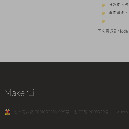
旧版本应对：
排查思路：检
下次再遇到Mod
MakerLi
渝公网安备 50010502001995号
渝ICP备19008928号-1
wind