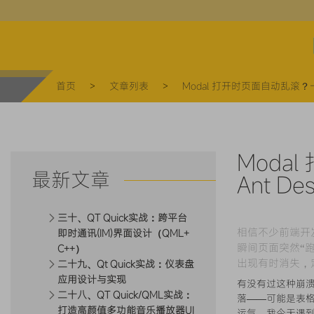
makerli
首页
>
文章列表
>
Modal 打开时页面自动乱滚？一文搞懂 
Moda
最新文章
Ant Des
三十、QT Quick实战：跨平台
相信不少前端开发
即时通讯(IM)界面设计（QML+
瞬间页面突然“
C++）
出现有时消失，
二十九、Qt Quick实战：仪表盘
应用设计与实现
有没有过这种崩溃
二十八、QT Quick/QML实战：
落——可能是表
打造高颜值多功能音乐播放器UI
运气。我今天遇到