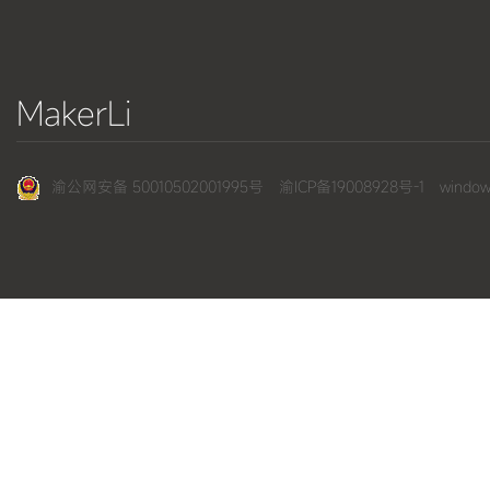
MakerLi
渝公网安备 50010502001995号
渝ICP备19008928号-1
wind